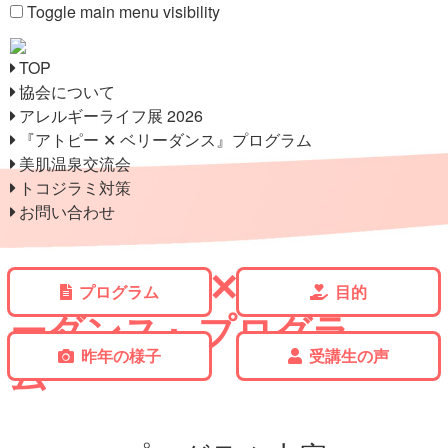
Toggle main menu visibility
TOP
協会について
アレルギーライフ展 2026
『アトピー ✕ ベリーダンス』プログラム
美肌温泉交流会
トコジラミ対策
お問い合わせ
『アトピー ✕ ベリ
プログラム
目的
ーダンス』プログラ
昨年の様子
受講生の声
ム